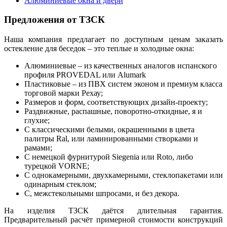
Алюминиевые окна и двери
Предложения от ТЗСК
Наша компания предлагает по доступным ценам заказать
остекление для беседок – это теплые и холодные окна:
Алюминиевые – из качественных аналогов испанского
профиля PROVEDAL или Alumark
Пластиковые – из ПВХ систем эконом и премиум класса
торговой марки Рехау;
Размеров и форм, соответствующих дизайн-проекту;
Раздвижные, распашные, поворотно-откидные, я и
глухие;
С классическими белыми, окрашенными в цвета
палитры Ral, или ламинированными створками и
рамами;
С немецкой фурнитурой Siegenia или Roto, либо
турецкой VORNE;
С однокамерными, двухкамерными, стеклопакетами или
одинарным стеклом;
С, межстекольными шпросами, и без декора.
На изделия ТЗСК даётся длительная гарантия.
Предварительный расчёт примерной стоимости конструкций