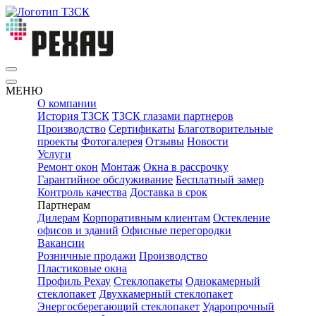
МЕНЮ
О компании
История ТЗСК
ТЗСК глазами партнеров
Производство
Сертификаты
Благотворительные
проекты
Фотогалерея
Отзывы
Новости
Услуги
Ремонт окон
Монтаж
Окна в рассрочку
Гарантийное обслуживание
Бесплатный замер
Контроль качества
Доставка в срок
Партнерам
Дилерам
Корпоративным клиентам
Остекление
офисов и зданий
Офисные перегородки
Вакансии
Розничные продажи
Производство
Пластиковые окна
Профиль Рехау
Стеклопакеты
Однокамерный
стеклопакет
Двухкамерный стеклопакет
Энергосберегающий стеклопакет
Ударопрочный