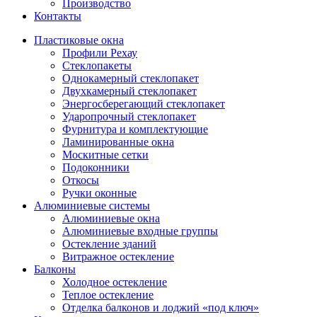
Производство
Контакты
Пластиковые окна
Профили Рехау
Стеклопакеты
Однокамерный стеклопакет
Двухкамерный стеклопакет
Энергосберегающий стеклопакет
Ударопрочный стеклопакет
Фурнитура и комплектующие
Ламинированные окна
Москитные сетки
Подоконники
Откосы
Ручки оконные
Алюминиевые системы
Алюминиевые окна
Алюминиевые входные группы
Остекление зданий
Витражное остекление
Балконы
Холодное остекление
Теплое остекление
Отделка балконов и лоджий «под ключ»