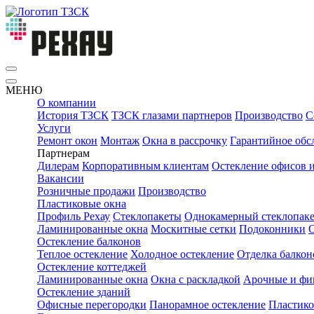
МЕНЮ
О компании
История ТЗСК
ТЗСК глазами партнеров
Производство
С
Услуги
Ремонт окон
Монтаж
Окна в рассрочку
Гарантийное обс
Партнерам
Дилерам
Корпоративным клиентам
Остекление офисов 
Вакансии
Розничные продажи
Производство
Пластиковые окна
Профиль Рехау
Стеклопакеты
Однокамерный стеклопаке
Ламинированные окна
Москитные сетки
Подоконники
Остекление балконов
Теплое остекление
Холодное остекление
Отделка балкон
Остекление коттеджей
Ламинированные окна
Окна с раскладкой
Арочные и фи
Остекление зданий
Офисные перегородки
Панорамное остекление
Пластико