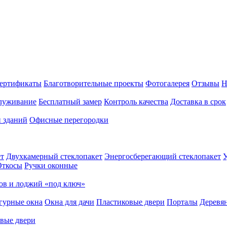
ертификаты
Благотворительные проекты
Фотогалерея
Отзывы
Н
луживание
Бесплатный замер
Контроль качества
Доставка в срок
и зданий
Офисные перегородки
т
Двухкамерный стеклопакет
Энергосберегающий стеклопакет
У
Откосы
Ручки оконные
ов и лоджий «под ключ»
гурные окна
Окна для дачи
Пластиковые двери
Порталы
Деревя
вые двери