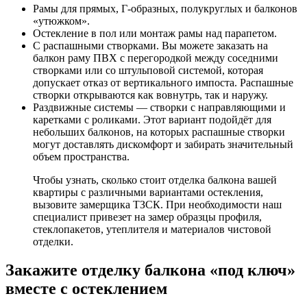
Рамы для прямых, Г-образных, полукруглых и балконов
«утюжком».
Остекление в пол или монтаж рамы над парапетом.
С распашными створками. Вы можете заказать на
балкон раму ПВХ с перегородкой между соседними
створками или со штульповой системой, которая
допускает отказ от вертикального импоста. Распашные
створки открываются как вовнутрь, так и наружу.
Раздвижные системы — створки с направляющими и
каретками с роликами. Этот вариант подойдёт для
небольших балконов, на которых распашные створки
могут доставлять дискомфорт и забирать значительный
объем пространства.
Чтобы узнать, сколько стоит отделка балкона вашей
квартиры с различными вариантами остекления,
вызовите замерщика ТЗСК. При необходимости наш
специалист привезет на замер образцы профиля,
стеклопакетов, утеплителя и материалов чистовой
отделки.
Закажите отделку балкона «под ключ»
вместе с остеклением