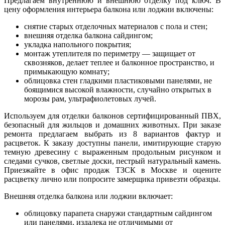
Предлагаем внутреннюю и внешнюю отделку под ключ. В
цену оформления интерьера балкона или лоджии включены:
снятие старых отделочных материалов с пола и стен;
внешняя отделка балкона сайдингом;
укладка напольного покрытия;
монтаж утеплителя по периметру — защищает от
сквозняков, делает теплее и балконное пространство, и
примыкающую комнату;
облицовка стен гладкими пластиковыми панелями, не
боящимися высокой влажности, случайно открытых в
морозы рам, ультрафиолетовых лучей.
Используем для отделки балконов сертифицированный ПВХ,
безопасный для жильцов и домашних животных. При заказе
ремонта предлагаем выбрать из 8 вариантов фактур и
расцветок. К заказу доступны панели, имитирующие старую
темную древесину с выраженным продольным рисунком и
следами сучков, светлые доски, пестрый натуральный камень.
Приезжайте в офис продаж ТЗСК в Москве и оцените
расцветку лично или попросите замерщика привезти образцы.
Внешняя отделка балкона или лоджии включает:
облицовку парапета снаружи стандартным сайдингом
или панелями, издалека не отличимыми от