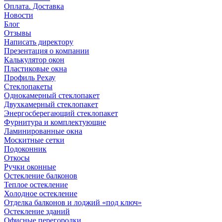
Оплата. Доставка
Новости
Блог
Отзывы
Написать директору
Презентация о компании
Калькулятор окон
Пластиковые окна
Профиль Рехау
Стеклопакеты
Однокамерный стеклопакет
Двухкамерный стеклопакет
Энергосберегающий стеклопакет
Фурнитура и комплектующие
Ламинированные окна
Москитные сетки
Подоконник
Откосы
Ручки оконные
Остекление балконов
Теплое остекление
Холодное остекление
Отделка балконов и лоджий «под ключ»
Остекление зданий
Офисные перегородки