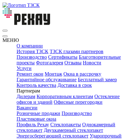
МЕНЮ
О компании
История ТЗСК
ТЗСК глазами партнеров
Производство
Сертификаты
Благотворительные
проекты
Фотогалерея
Отзывы
Новости
Услуги
Ремонт окон
Монтаж
Окна в рассрочку
Гарантийное обслуживание
Бесплатный замер
Контроль качества
Доставка в срок
Партнерам
Дилерам
Корпоративным клиентам
Остекление
офисов и зданий
Офисные перегородки
Вакансии
Розничные продажи
Производство
Пластиковые окна
Профиль Рехау
Стеклопакеты
Однокамерный
стеклопакет
Двухкамерный стеклопакет
Энергосберегающий стеклопакет
Ударопрочный