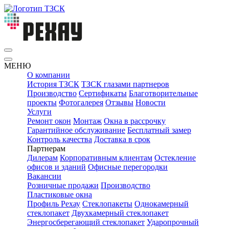
МЕНЮ
О компании
История ТЗСК
ТЗСК глазами партнеров
Производство
Сертификаты
Благотворительные
проекты
Фотогалерея
Отзывы
Новости
Услуги
Ремонт окон
Монтаж
Окна в рассрочку
Гарантийное обслуживание
Бесплатный замер
Контроль качества
Доставка в срок
Партнерам
Дилерам
Корпоративным клиентам
Остекление
офисов и зданий
Офисные перегородки
Вакансии
Розничные продажи
Производство
Пластиковые окна
Профиль Рехау
Стеклопакеты
Однокамерный
стеклопакет
Двухкамерный стеклопакет
Энергосберегающий стеклопакет
Ударопрочный