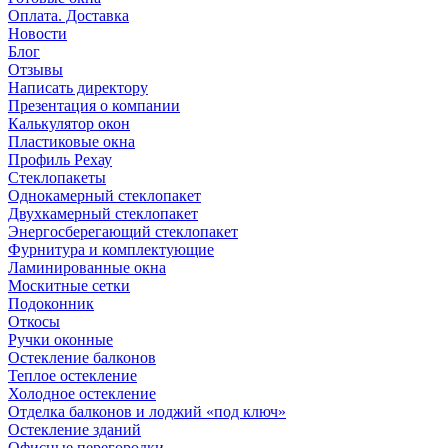
Оплата. Доставка
Новости
Блог
Отзывы
Написать директору
Презентация о компании
Калькулятор окон
Пластиковые окна
Профиль Рехау
Стеклопакеты
Однокамерный стеклопакет
Двухкамерный стеклопакет
Энергосберегающий стеклопакет
Фурнитура и комплектующие
Ламинированные окна
Москитные сетки
Подоконник
Откосы
Ручки оконные
Остекление балконов
Теплое остекление
Холодное остекление
Отделка балконов и лоджий «под ключ»
Остекление зданий
Офисные перегородки