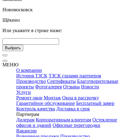
Новомосковск
Щёкино
Или укажите в строке ниже:
Выбрать
МЕНЮ
О компании
История ТЗСК
ТЗСК глазами партнеров
Производство
Сертификаты
Благотворительные
проекты
Фотогалерея
Отзывы
Новости
Услуги
Ремонт окон
Монтаж
Окна в рассрочку
Гарантийное обслуживание
Бесплатный замер
Контроль качества
Доставка в срок
Партнерам
Дилерам
Корпоративным клиентам
Остекление
офисов и зданий
Офисные перегородки
Вакансии
Розничные продажи
Производство