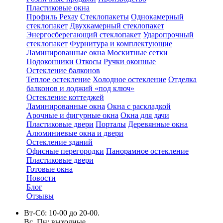
Пластиковые окна
Профиль Рехау
Стеклопакеты
Однокамерный
стеклопакет
Двухкамерный стеклопакет
Энергосберегающий стеклопакет
Ударопрочный
стеклопакет
Фурнитура и комплектующие
Ламинированные окна
Москитные сетки
Подоконники
Откосы
Ручки оконные
Остекление балконов
Теплое остекление
Холодное остекление
Отделка
балконов и лоджий «под ключ»
Остекление коттеджей
Ламинированные окна
Окна с раскладкой
Арочные и фигурные окна
Окна для дачи
Пластиковые двери
Порталы
Деревянные окна
Алюминиевые окна и двери
Остекление зданий
Офисные перегородки
Панорамное остекление
Пластиковые двери
Готовые окна
Новости
Блог
Отзывы
Вт-Сб: 10-00 до 20-00.
Вс, Пн: выходные