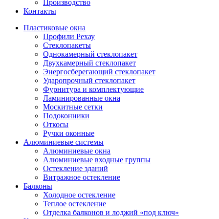
Производство
Контакты
Пластиковые окна
Профили Рехау
Стеклопакеты
Однокамерный стеклопакет
Двухкамерный стеклопакет
Энергосберегающий стеклопакет
Ударопрочный стеклопакет
Фурнитура и комплектующие
Ламинированные окна
Москитные сетки
Подоконники
Откосы
Ручки оконные
Алюминиевые системы
Алюминиевые окна
Алюминиевые входные группы
Остекление зданий
Витражное остекление
Балконы
Холодное остекление
Теплое остекление
Отделка балконов и лоджий «под ключ»