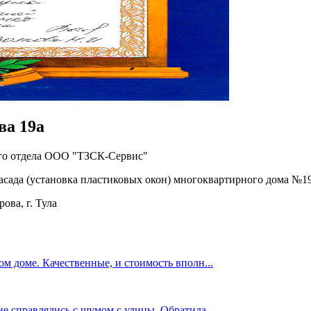
ва 19а
ого отдела ООО "ТЗСК-Сервис"
сада (установка пластиковых окон) многоквартирного дома №19а 
ва, г. Тула
ом доме. Качественные, и стоимость вполн...
не справлялись с шумом с улицы. Обратила...