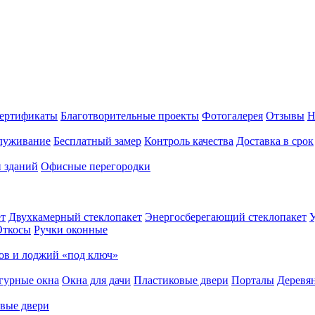
ертификаты
Благотворительные проекты
Фотогалерея
Отзывы
Н
луживание
Бесплатный замер
Контроль качества
Доставка в срок
и зданий
Офисные перегородки
т
Двухкамерный стеклопакет
Энергосберегающий стеклопакет
У
Откосы
Ручки оконные
ов и лоджий «под ключ»
гурные окна
Окна для дачи
Пластиковые двери
Порталы
Деревя
вые двери