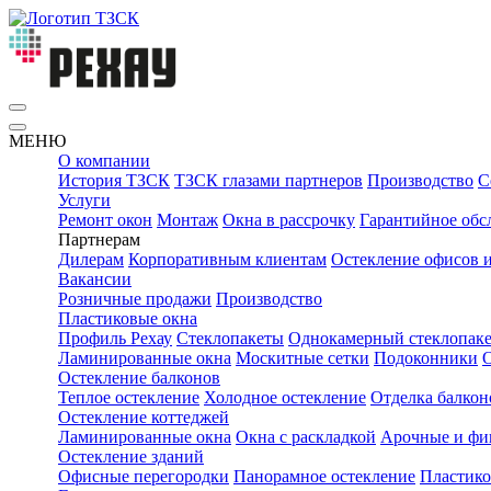
МЕНЮ
О компании
История ТЗСК
ТЗСК глазами партнеров
Производство
С
Услуги
Ремонт окон
Монтаж
Окна в рассрочку
Гарантийное обс
Партнерам
Дилерам
Корпоративным клиентам
Остекление офисов 
Вакансии
Розничные продажи
Производство
Пластиковые окна
Профиль Рехау
Стеклопакеты
Однокамерный стеклопаке
Ламинированные окна
Москитные сетки
Подоконники
Остекление балконов
Теплое остекление
Холодное остекление
Отделка балкон
Остекление коттеджей
Ламинированные окна
Окна с раскладкой
Арочные и фи
Остекление зданий
Офисные перегородки
Панорамное остекление
Пластико