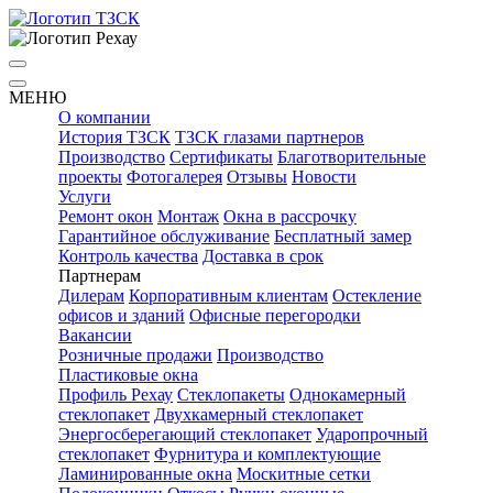
МЕНЮ
О компании
История ТЗСК
ТЗСК глазами партнеров
Производство
Сертификаты
Благотворительные
проекты
Фотогалерея
Отзывы
Новости
Услуги
Ремонт окон
Монтаж
Окна в рассрочку
Гарантийное обслуживание
Бесплатный замер
Контроль качества
Доставка в срок
Партнерам
Дилерам
Корпоративным клиентам
Остекление
офисов и зданий
Офисные перегородки
Вакансии
Розничные продажи
Производство
Пластиковые окна
Профиль Рехау
Стеклопакеты
Однокамерный
стеклопакет
Двухкамерный стеклопакет
Энергосберегающий стеклопакет
Ударопрочный
стеклопакет
Фурнитура и комплектующие
Ламинированные окна
Москитные сетки